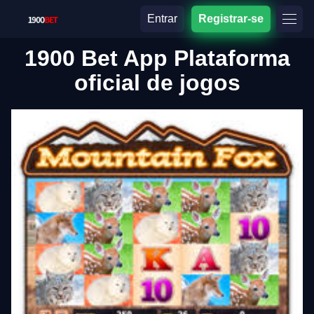
Entrar
Registrar-se
1900 Bet App Plataforma
oficial de jogos