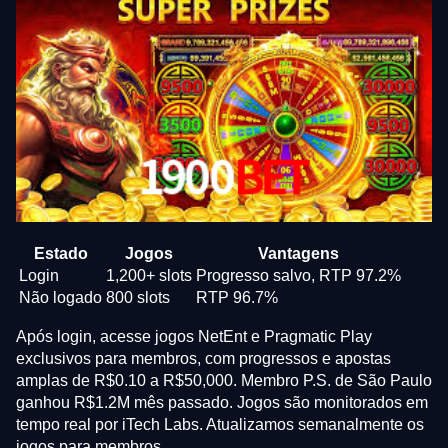
Estado
Jogos
Vantagens
Login
1,200+ slots
Progresso salvo, RTP 97.2%
Não logado
800 slots
RTP 96.7%
Após login, acesse jogos NetEnt e Pragmatic Play
exclusivos para membros, com progressos e apostas
amplas de R$0.10 a R$50,000. Membro P.S. de São Paulo
ganhou R$1.2M mês passado. Jogos são monitorados em
tempo real por iTech Labs. Atualizamos semanalmente os
jogos para membros.