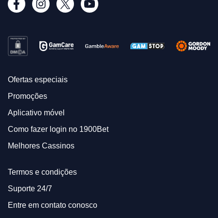
Ofertas especiais
Promoções
Aplicativo móvel
Como fazer login no 1900Bet
Melhores Cassinos
Termos e condições
Suporte 24/7
Entre em contato conosco