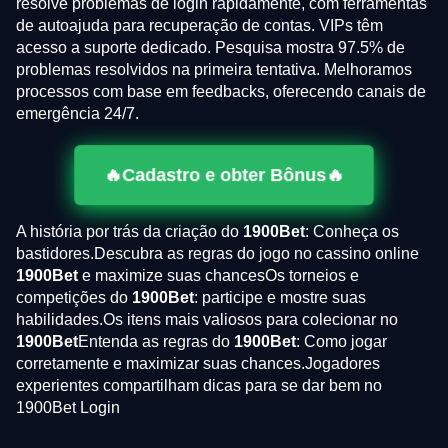
resolve problemas de login rapidamente, com ferramentas
de autoajuda para recuperação de contas. VIPs têm
acesso a suporte dedicado. Pesquisa mostra 97.5% de
problemas resolvidos na primeira tentativa. Melhoramos
processos com base em feedbacks, oferecendo canais de
emergência 24/7.
🔥Cadastro e obter Bônus🔥
A história por trás da criação do
1900Bet
: Conheça os
bastidores.Descubra as regras do jogo no cassino online
1900Bet
e maximize suas chancesOs torneios e
competições do
1900Bet
: participe e mostre suas
habilidades.Os itens mais valiosos para colecionar no
1900Bet
Entenda as regras do
1900Bet
: Como jogar
corretamente e maximizar suas chances.Jogadores
experientes compartilham dicas para se dar bem no
1900Bet Login