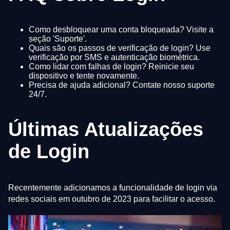
Como desbloquear uma conta bloqueada? Visite a
seção 'Suporte'.
Quais são os passos de verificação de login? Use
verificação por SMS e autenticação biométrica.
Como lidar com falhas de login? Reinicie seu
dispositivo e tente novamente.
Precisa de ajuda adicional? Contate nosso suporte
24/7.
Últimas Atualizações
de Login
Recentemente adicionamos a funcionalidade de login via
redes sociais em outubro de 2023 para facilitar o acesso.