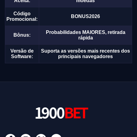
Aceita:
moedas
Código
BONUS2026
Promocional:
Probabilidades MAIORES, retirada
Bônus:
rápida
Versão de
Suporta as versões mais recentes dos
Software:
principais navegadores